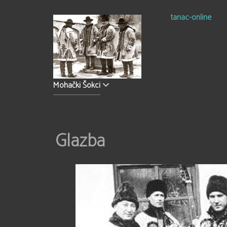
tanac-online
Mohački Šokci
Glazba