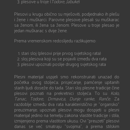
plesove u troje (
Todore, Jabuke
)
Plesovi u krugu obično su mješoviti, podjednako ih plešu
i žene i muškarci. Parovne plesove plesali su muškarac
sa ženom, ili žena sa ženom. Plesove u troje plesao je
jedan muškarac s dvije žene.
Prema vremenskom redoslijedu razlikujemo:
stari sloj (plesovi prije prvog svjetskog rata)
sloj plesova koji su se pojavili između dva rata
plesovi upoznati poslije drugog svjetskog rata
Plesni materijal uspjeli smo rekonstruirati unazad do
početka ovog stoljeća; prisjećanje, pamćenje upitanih
starih ljudi doseže do tada. Stari sloj plesne tradicije čine
plesovi poznati na prekretnici stoljeća. To su:
Kolo,
Tanac, Todore, Drmavica, Dunje ranke, Ranče.
Za
razdoblje između dva rata karakteristično je ”organsko”
preuzimanje; upoznati plesovi mogu dospjeti u plesni
materijal jedino na temelju zakona vlastite tradicije i stila,
izmijenjeno prema vlastitom ukusu. Ovi ”preuzeti” plesovi
danas se već smatraju ”svojima”, a prema stilskim