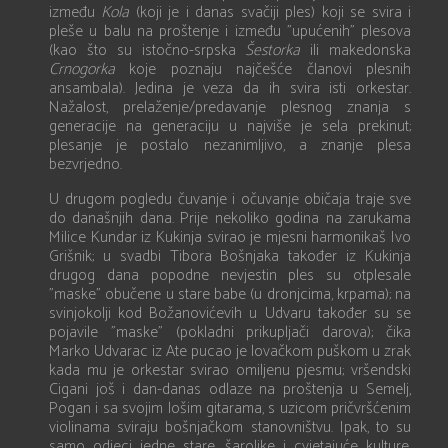
između
Kola
(koji je i danas svačiji ples) koji se svira i
pleše u balu na proštenje i između ”upućenih” plesova
(kao što su istočno-srpska
Šestorka
ili makedonska
Crnogorka
koje poznaju najčešće članovi plesnih
ansambala). Jedina je veza da ih svira isti orkestar.
Nažalost, prelaženje/predavanje plesnog znanja s
generacije na generaciju u najviše je sela prekinut;
plesanje je postalo nezanimljivo, a znanje plesa
bezvrjedno.
U drugom pogledu čuvanje i očuvanje običaja traje sve
do današnjih dana. Prije nekoliko godina na zarukama
Milice Kundar iz Kukinja svirao je mjesni harmonikaš Ivo
Grišnik; u svadbi Tibora Bošnjaka također iz Kukinja
drugog dana popodne nevjestin ples su otplesale
”maske” obučene u stare babe (u dronjcima, krpama); na
svinjokolji kod Božanovićevih u Udvaru također su se
pojavile ”maske” (pokladni prikupljači darova); čika
Marko Udvarac iz Ate pucao je lovačkom puškom u zrak
kada mu je orkestar svirao omiljenu pjesmu; vršendski
Cigani još i dan-danas odlaze na proštenja u Semelj,
Pogan i sa svojim lošim gitarama, s uzicom pričvršćenim
violinama sviraju bošnjačkom stanovništvu. Ipak, to su
samo odjeci jedne stare, šarolike i cvjetajuće kulture,