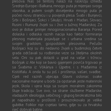
plesova. Naš se teritorij nalazi na raskrižju između
Srednje-Europe i Balkana, mnogo puta je mijenjao svoga
vlasnika, a putem svojih doseljenika mnogo puta je
počeo novu stranicu i u povijesti plesa. Švabi i Bunjevci,
Srbi i Bošnjaci, Šokci i Sikuljci, Hrvati i Mađari, Slovaci,
Rusini i Rumunji živjeli su i žive u Južnoj Mađarskoj. Za
ovo je dobar primjer mnogonacionalna Baranja. Pored
dolaska i odlaska raznih nacija kao faktor formiranja
plesnog materijala pojavljuje se i urbana sredina sa
svojim gradskim, gospodskim plesovima. Pečuški
Bošnjaci koji su do nedavno živjeli u budimskoj četvrti
grada održavali su rodbinske veze sa žiteljima okolnih
sela. Oni su pak dolazili u grad na vašar i tržnicu.
Bošnjak iz Ate koji se bavio gajenjem povrća trgovao je
sa Švabima iz Vókánya i Újpetre, i s Mađarima iz
Kistótfalu. A onda tu su još i proštenja, vašari, svadbe...
Cijeli red raznih utjecaja. Glavni oslonac svake
nacionalne manjine u borbi za opstanak jeste materinski
jezik, škola i vjera koja sa svojim moralnim zakonima
štuje tradiciju. Sve ovo, sa strane službene Mađarske,
vladajućih ideologija, sebičnog i glupog birokratizma bilo
je napadnuto u prošlosti i prouzrokovalo je velike
gubitke. Folklor nije cvjetao tamo, gdje su za hrvatsku
riječ dobivali batine.