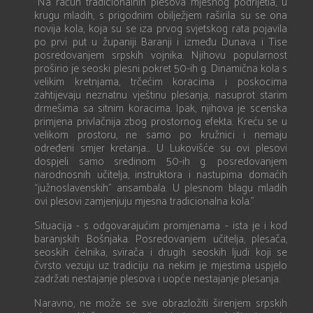
”Na račun tradicionalnih plesova mjesnog podrijetla, u
krugu mladih, s prigodnim obilježjem raširila su se ona
novija kola, koja su se iza prvog svjetskog rata pojavila
po prvi put u županiji Baranji i između Dunava i Tise
posredovanjem srpskih vojnika. Njihovu popularnost
proširio je seoski plesni pokret 50-ih g. Dinamična kola s
velikim kretnjama, trčećim koracima i poskocima
zahtijevaju neznatnu vještinu plesanja, nasuprot starim
drmešima sa sitnim koracima. Ipak, njihova je scenska
primjena privlačnija zbog prostornog efekta. Kreću se u
velikom prostoru, ne samo po kružnici i nemaju
određeni smjer kretanja... U Lukovišće su ovi plesovi
dospjeli samo sredinom 50-ih g. posredovanjem
narodnosnih učitelja, instruktora i nastupima domaćih
“južnoslavenskih” ansambala. U plesnom blagu mladih
ovi plesovi zamjenjuju mjesna tradicionalna kola.”
Situacija - s odgovarajućim promjenama - ista je i kod
baranjskih Bošnjaka. Posredovanjem učitelja, plesača,
seoskih čelnika, svirača i drugih seoskih ljudi koji se
čvrsto vezuju uz tradiciju na nekim je mjestima uspjelo
zadržati nestajanje plesova i uopće nestajanje plesanja.
Naravno, ne može se sve obrazložiti širenjem srpskih