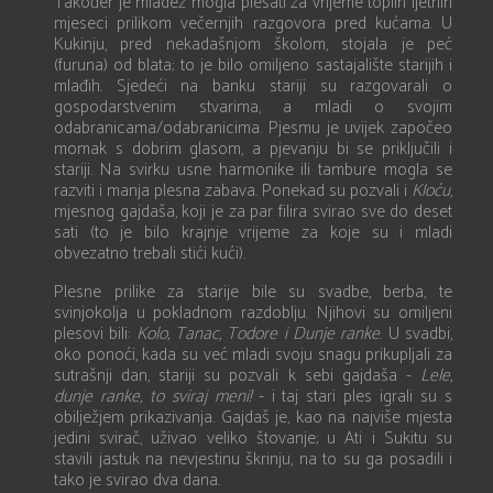
Također je mladež mogla plesati za vrijeme toplih ljetnih
mjeseci prilikom večernjih razgovora pred kućama. U
Kukinju, pred nekadašnjom školom, stojala je peć
(furuna) od blata; to je bilo omiljeno sastajalište starijih i
mlađih. Sjedeći na banku stariji su razgovarali o
gospodarstvenim stvarima, a mladi o svojim
odabranicama/odabranicima. Pjesmu je uvijek započeo
momak s dobrim glasom, a pjevanju bi se priključili i
stariji. Na svirku usne harmonike ili tambure mogla se
razviti i manja plesna zabava. Ponekad su pozvali i
Kloću
,
mjesnog gajdaša, koji je za par filira svirao sve do deset
sati (to je bilo krajnje vrijeme za koje su i mladi
obvezatno trebali stići kući).
Plesne prilike za starije bile su svadbe, berba, te
svinjokolja u pokladnom razdoblju. Njihovi su omiljeni
plesovi bili:
Kolo, Tanac, Todore i Dunje ranke
. U svadbi,
oko ponoći, kada su već mladi svoju snagu prikupljali za
sutrašnji dan, stariji su pozvali k sebi gajdaša -
Lele,
dunje ranke, to sviraj meni!
- i taj stari ples igrali su s
obilježjem prikazivanja. Gajdaš je, kao na najviše mjesta
jedini svirač, uživao veliko štovanje; u Ati i Sukitu su
stavili jastuk na nevjestinu škrinju, na to su ga posadili i
tako je svirao dva dana.