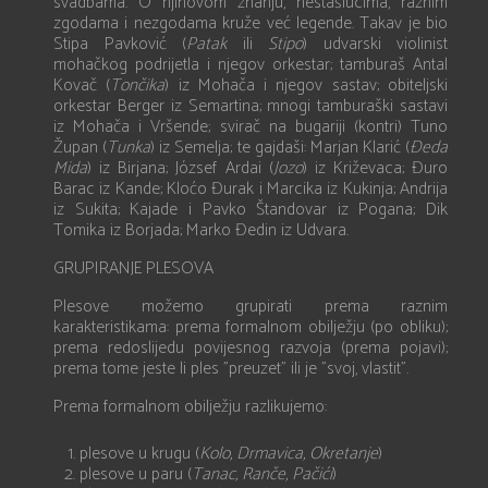
svadbama. O njihovom znanju, nestašlucima, raznim
zgodama i nezgodama kruže već legende. Takav je bio
Stipa Pavković (
Patak
ili
Stipo
) udvarski violinist
mohačkog podrijetla i njegov orkestar; tamburaš Antal
Kovač (
Tončika
) iz Mohača i njegov sastav; obiteljski
orkestar Berger iz Semartina; mnogi tamburaški sastavi
iz Mohača i Vršende; svirač na bugariji (kontri) Tuno
Župan (
Tu
nka
) iz Semelja; te gajdaši: Marjan Klarić (
Đeda
Mida
) iz Birjana; József Ardai (
Jozo
) iz Križevaca; Đuro
Barac iz Kande; Kloćo Đurak i Marcika iz Kukinja; Andrija
iz Sukita; Kajade i Pavko Štandovar iz Pogana; Dik
Tomika iz Borjada; Marko Đedin iz Udvara.
GRUPIRANJE PLESOVA
Plesove možemo grupirati prema raznim
karakteristikama: prema formalnom obilježju (po obliku);
prema redoslijedu povijesnog razvoja (prema pojavi);
prema tome jeste li ples ”preuzet” ili je ”svoj, vlastit”.
Prema formalnom obilježju razlikujemo:
plesove u krugu (
Kolo, Drmavica, Okretanje
)
plesove u paru (
Tanac, Ranče, Pačići
)