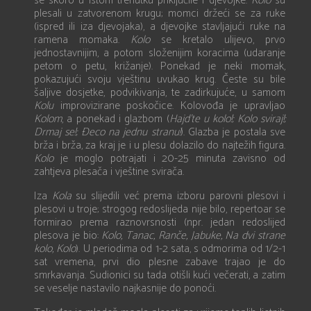
se skoro u istom trenutku priključile i djevojke.
Kolo
su
plesali u zatvorenom krugu; momci držeći se za ruke
(ispred ili iza djevojaka), a djevojke stavljajući ruke na
ramena momaka.
Kolo
se kretalo ulijevo, prvo
jednostavnijim, a potom složenijim koracima (udaranje
petom o petu, križanje). Ponekad je neki momak,
pokazujući svoju vještinu uvukao krug. Česte su bile
šaljive dosjetke, podvikivanja, te zadirkujuće, u samom
Kolu
improvizirane poskočice. Kolovođa je upravljao
Kolom
, a ponekad i glazbom (
Hajd’te u kolo!; Kolo sviraj!;
Drmaj se!; Đeco na jednu stranu!
). Glazba je postala sve
brža i brža, za kraj je i u plesu dolazilo do najtežih figura.
Kolo
je moglo potrajati i 20-25 minuta zavisno od
zahtjeva plesača i vještine svirača.
Iza
Kola
su slijedili već prema izboru parovni plesovi i
plesovi u troje; strogog redoslijeda nije bilo, repertoar se
formirao prema raznovrsnosti (npr. jedan redoslijed
plesova je bio:
Kolo, Tanac, Ranče, Jabuke, Na dvi strane
kolo, Kolo
). U periodima od 1-2 sata, s odmorima od 1/2-1
sat vremena, prvi dio plesne zabave trajao je do
smrkavanja. Sudionici su tada otišli kući večerati, a zatim
se veselje nastavilo najkasnije do ponoći.