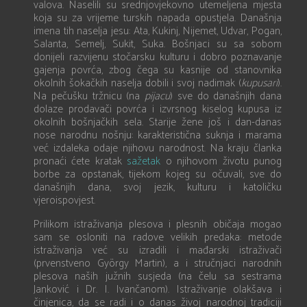
valova. Naselili su srednjovjekovno utemeljena mjesta
koja su za vrijeme turskih napada opustjela. Današnja
imena tih naselja jesu: Ata, Kukinj, Nijemet, Udvar, Pogan,
Salanta, Semelj, Sukit, Suka. Bošnjaci su sa sobom
donijeli razvijenu stočarsku kulturu i dobro poznavanje
gajenja povrća, zbog čega su kasnije od stanovnika
okolnih šokačkih naselja dobili i svoj nadimak (
kupusari
).
Na pečušku tržnicu (na
pijacu
) sve do današnjih dana
dolaze prodavači povrća i izvrsnog kiselog kupusa iz
okolnih bošnjačkih sela. Starije žene još i dan-danas
nose narodnu nošnju: karakteristična suknja i marama
već izdaleka odaje njihovu narodnost. Na kraju članka
pronaći ćete kratak
sažetak
o njihovom životu punog
borbe za opstanak, tijekom kojeg su očuvali, sve do
današnjih dana, svoj jezik, kulturu i katoličku
vjeroispovjest.
Prilikom istraživanja plesova i plesnih običaja mogao
sam se osloniti na radove velikih predaka: metode
istraživanja već su izradili i mađarski istraživači
(prvenstveno György Martin), a i stručnjaci narodnih
plesova naših južnih susjeda (na čelu sa sestrama
Janković i Dr. I. Ivančanom). Istraživanje olakšava i
činjenica, da se radi i o danas živoj narodnoj tradiciji