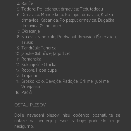
Ranče
Todore; Po jedanput drmavica; Tedu,tededu
Drmavica; Marice kolo; Po triput drmavica, Kratka
drmavica; Kabanica; Po petput drmavica, Dugačka
drmavica (Sitne bole)
Okretanje
Na dvi strane kolo; Po dvaput drmavica (Šklecalica,
Trusa)
Tandrčak; Tandrca
Jabuke (Jabučice, Jagodice)
Romanska
Kukunješće (Trička)
Rotkve; Hopa cupa
Trojanac
Srpsko kolo; Devojče, Radojče; Grli me, ljubi me;
Vranjanka
Pačići
OSTALI PLESOVI
Dolje navedeni plesovi nisu općenito poznati, te se
nalaze na periferiji plesne tradicije; podrijetlo im je
nesigurno.