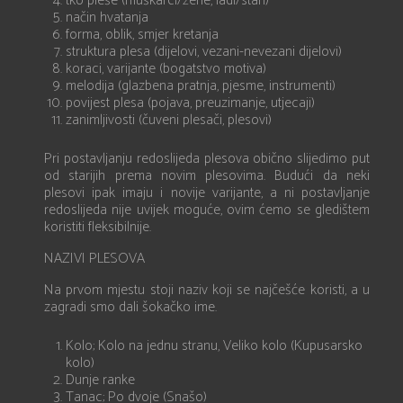
tko pleše (muškarci/žene, ladi/stari)
način hvatanja
forma, oblik, smjer kretanja
struktura plesa (dijelovi, vezani-nevezani dijelovi)
koraci, varijante (bogatstvo motiva)
melodija (glazbena pratnja, pjesme, instrumenti)
povijest plesa (pojava, preuzimanje, utjecaji)
zanimljivosti (čuveni plesači, plesovi)
Pri postavljanju redoslijeda plesova obično slijedimo put
od starijih prema novim plesovima. Budući da neki
plesovi ipak imaju i novije varijante, a ni postavljanje
redoslijeda nije uvijek moguće, ovim ćemo se gledištem
koristiti fleksibilnije.
NAZIVI PLESOVA
Na prvom mjestu stoji naziv koji se najčešće koristi, a u
zagradi smo dali šokačko ime.
Kolo; Kolo na jednu stranu, Veliko kolo (Kupusarsko
kolo)
Dunje ranke
Tanac; Po dvoje (Snašo)