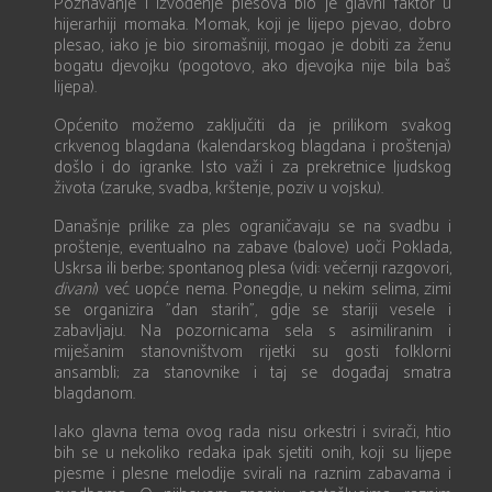
Poznavanje i izvođenje plesova bio je glavni faktor u
hijerarhiji momaka. Momak, koji je lijepo pjevao, dobro
plesao, iako je bio siromašniji, mogao je dobiti za ženu
bogatu djevojku (pogotovo, ako djevojka nije bila baš
lijepa).
Općenito možemo zaključiti da je prilikom svakog
crkvenog blagdana (kalendarskog blagdana i proštenja)
došlo i do igranke. Isto važi i za prekretnice ljudskog
života (zaruke, svadba, krštenje, poziv u vojsku).
Današnje prilike za ples ograničavaju se na svadbu i
proštenje, eventualno na zabave (balove) uoči Poklada,
Uskrsa ili berbe; spontanog plesa (vidi: večernji razgovori,
divani
) već uopće nema. Ponegdje, u nekim selima, zimi
se organizira ”dan starih”, gdje se stariji vesele i
zabavljaju. Na pozornicama sela s asimiliranim i
miješanim stanovništvom rijetki su gosti folklorni
ansambli; za stanovnike i taj se događaj smatra
blagdanom.
Iako glavna tema ovog rada nisu orkestri i svirači, htio
bih se u nekoliko redaka ipak sjetiti onih, koji su lijepe
pjesme i plesne melodije svirali na raznim zabavama i