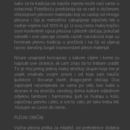
(iako se ta tradicija na najviše mjesta može naći samo u
ostacima). Poteškoću predstavlja da se radi o složenom,
višeslojnom plesnom materijalu koji se sastoji od mnogo
plesova i čije je metodično sakupljanje otpočelo tek u
zadnje vrijeme (od 1970-ih g.). U ovoj ćemo maloj knjižici,
osim konkretnih opisa plesova i plesnih običaja, pokušati
odrediti i one utjecaje između raznih narodnosti, koje su
formirale plesnu tradiciju u prošlosti i na čiji se utjecaj
razvio današnji, bogat (raznovrstan) plesni materijal.
Nisam unaprijed koncipirao s kakvim ciljem i kome ću
napisati ove stranice, ali sam znao da to trebam uraditi.
To je moj prilog jednoj maloj etničkoj skupini koja me je
uvijek smatrala svojim sinom i od koje sam naučio
ljudskost i štovanje starih, dragocjenih običaja. Ova
zapovijed razumijevala se sama po sebi, kao kada u
dvorani ili na dvorištu seoskog doma kulture odjednom
odjeknu tambure i harmonika, ljudi se hvataju u kolo,
započinju pjesmu i ples, a sve to zato, jer tako treba biti.
Hvatajte se curice do mene...
PLESNI OBIČAJI
Važna plesna prilika za mladež, od prekretnice stoljeća