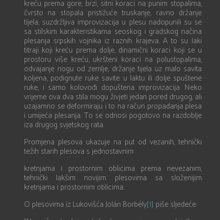
kreću prema gore, brzi, sitni koraci na punim stopalima,
čvrsto na stopala pristižuće truskanje, ravno držanje
tijela, suzdržljiva improvizacija u plesu nadopunili su se
sa stilskim karakteristikama seoskog i gradskog načina
plesanja srpskih vojnika iz raznih krajeva. A to su laki
titraji koji kreću prema dolje, dinamični koraci koji se u
prostoru više kreću, ukršteni koraci na polustopalima,
odvajanje nogu od zemlje, držanje tijela uz malo savita
koljena, podignute ruke savite u laktu ili dolje spuštene
ruke, i samo kolovođi dopuštena improvizacija. Neko
vrijeme ova dva stila mogu živjeti jedan pored drugog, ali
uzajamno se deformiraju i to na račun propadanja plesa
i umijeća plesanja. To se odnosi pogotovo na razdoblje
iza drugog svjetskog rata.
Promjena plesova ukazuje na put od vezanih, tehnički
težih starih plesova s jednostavnim
kretnjama i prostornim oblicima prema nevezanim,
tehnički lakšim novijim plesovima sa složenijim
kretnjama i prostornim oblicima.
O plesovima iz Lukovišća Jolán Borbély
[1]
piše sljedeće: