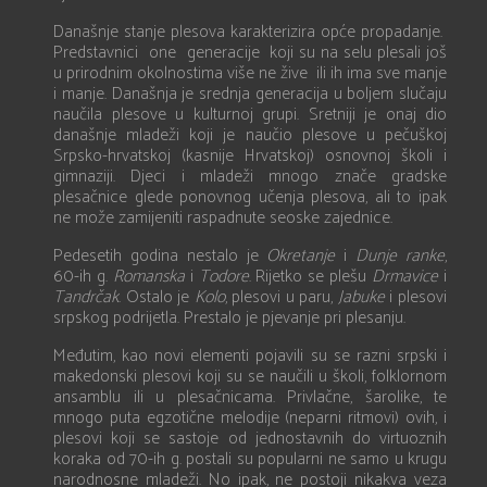
Današnje stanje plesova karakterizira opće propadanje.
Predstavnici one generacije koji su na selu plesali još
u prirodnim okolnostima više ne žive ili ih ima sve manje
i manje. Današnja je srednja generacija u boljem slučaju
naučila plesove u kulturnoj grupi. Sretniji je onaj dio
današnje mladeži koji je naučio plesove u pečuškoj
Srpsko-hrvatskoj (kasnije Hrvatskoj) osnovnoj školi i
gimnaziji. Djeci i mladeži mnogo znače gradske
plesačnice glede ponovnog učenja plesova, ali to ipak
ne može zamijeniti raspadnute seoske zajednice.
Pedesetih godina nestalo je
Okretanje
i
Dunje
ranke
,
60-ih g.
Romanska
i
Todore
. Rijetko se plešu
Drmavice
i
Tandrčak
. Ostalo je
Kolo
, plesovi u paru,
Jabuke
i plesovi
srpskog podrijetla. Prestalo je pjevanje pri plesanju.
Međutim, kao novi elementi pojavili su se razni srpski i
makedonski plesovi koji su se naučili u školi, folklornom
ansamblu ili u plesačnicama. Privlačne, šarolike, te
mnogo puta egzotične melodije (neparni ritmovi) ovih, i
plesovi koji se sastoje od jednostavnih do virtuoznih
koraka od 70-ih g. postali su popularni ne samo u krugu
narodnosne mladeži. No ipak, ne postoji nikakva veza