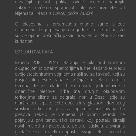
današnjih plesnih prilika) ovdje nećemo nabrojiti.
Također nećemo spomenuti plesove preuzete od
Nijemaca i Mađara (
valcer, polka, čardaš
).
O plesovima s predmetima imamo samo blijede
uspomene. To je plesanje oko jedne ili dvije batine, što
su vjerojatno bošnjački pastiri preuzeli od Mađara kao
kuriozitet.
IZMEĐU DVA RATA
Između 1918. i 1921.g. Baranja je bila pod srpskom
okupacijom (s ostalim teritorijima Južne Mađarske). Među
ovdje stacioniranim vojnicima našli su se i svirači, koji su
posjećivali plesne zabave bošnjačkih sela u okolici
Pečuha, te je mladež brzo naučila jednostavne i
dinamične plesove Srba (na drugim okupiranim
teritorijima slično se odigralo, npr.: u Desci, gdje su
marširajuće srpske čete dočekali s glazbom domaćeg
srpskog orkestra). Ipak, za općenito proširivanje tih
plesova trebalo je vremena. U ovom periodu se
pojavljuju prvi tamburaški sastavi, koji postaju širitelji
novih melodija i plesova, te polako istiskuju iz sviranja
gajdaše koji su rijetko napuštali svoje selo. Tridesetih