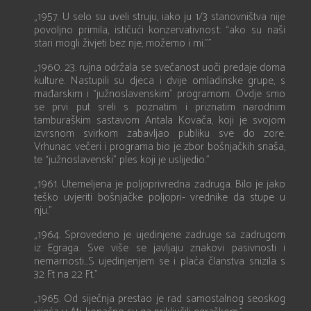
„1957. U selo su uveli struju, iako ju 1/3 stanovništva nije
povoljno primila, ističući konzervativnost: “ako su naši
stari mogli živjeti bez nje, možemo i mi.””
„1960. 23. rujna održala se svečanost uoči predaje doma
kulture. Nastupili su djeca i dvije omladinske grupe, s
mađarskim i “južnoslavenskim” programom. Ovdje smo
se prvi put sreli s poznatim i priznatim narodnim
tamburaškim sastavom Antala Kovača, koji je svojom
izvrsnom svirkom zabavljao publiku sve do zore.
Vrhunac večeri i programa bio je zbor bošnjačkih snaša,
te “južnoslavenski” ples koji je uslijedio.”
„1961. Utemeljena je poljoprivredna zadruga. Bilo je jako
teško uvjeriti bošnjačke poljopri- vrednike da stupe u
nju.”
„1964. Sprovedeno je ujedinjene zadruge sa zadrugom
iz Egraga. Sve više se javljaju znakovi pasivnosti i
nemarnosti...S ujedinjenjem se i plaća članstva snizila s
32 Ft na 22 Ft.”
„1965. Od siječnja prestao je rad samostalnog seoskog