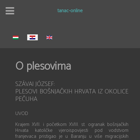
tanac-online
Select your language
O plesovima
SZÁVAI JÓZSEF:
PLESOVI BOŠNJAČKIH HRVATA IZ OKOLICE
PEČUHA
UVOD
Krajem XVII. i početkom XVIII. st. ogranak bošnjačkih
Hrvata katoličke vjeroispovijesti pod vodstvom
franjevaca pristigao je u Baranju u više migracijskih