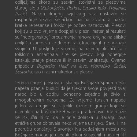
obilježjima skoro su sasvim istovjetni sa plesovima
starog sloja (
Kukunješće, Rotkve, Srpsko kolo, Trojanac,
Pačići
). Nakon drugog svjetskog rata nastavilo se
raspadanje okvira seljačkog načina života; a nakon
kratke renesanse i folklor je počeo nazadovati. Plesovi
koji su u ovo vrijeme dospjeli u plesni materijal rezultati
su ”neorganskog” preuzimanja; njihova originalna stilska
obilježja samo su se deformirala, tradicija ih ne priznaje
svojima. U posljednje vrijeme, na utjecaj plesačnica i
folklornih ansambala šire se plesovi koji ponegdje
istiskuju starije plesove ili ih sasvim unakazuju. Ovamo
pripadaju:
Bugarsko, Hajd
’
na levo, Momačko, Čačak,
Šestorka
, kao i razni makedonski plesovi.
”Preuzimanje” plesova u slučaju Bošnjaka spada među
najteža pitanja, budući da je tijekom svoje povijesti ovaj
narod bio u dodiru, odnosno zajedno je živio s
mnogobrojnim narodima. Za vrijeme turskih napada
jedno za drugim su slijedile razne migracije koje su
utjecale i na bošnjačke Hrvate u pradomovini (ne može
se isključiti ni to, da je prije dolaska u Baranju ova
etnička grupa obitavala neko vrijeme uz rijeku Savu ili na
području današnje Slavonije). Na sadašnjem mjestu na
Bošnjake mogao je utjecati folklor susjednih i udaljenijih