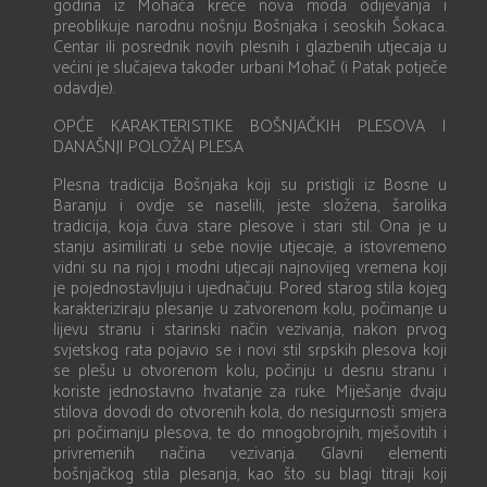
godina iz Mohača kreće nova moda odijevanja i
preoblikuje narodnu nošnju Bošnjaka i seoskih Šokaca.
Centar ili posrednik novih plesnih i glazbenih utjecaja u
većini je slučajeva također urbani Mohač (i Patak potječe
odavdje).
OPĆE KARAKTERISTIKE BOŠNJAČKIH PLESOVA I
DANAŠNJI POLOŽAJ PLESA
Plesna tradicija Bošnjaka koji su pristigli iz Bosne u
Baranju i ovdje se naselili, jeste složena, šarolika
tradicija, koja čuva stare plesove i stari stil. Ona je u
stanju asimilirati u sebe novije utjecaje, a istovremeno
vidni su na njoj i modni utjecaji najnovijeg vremena koji
je pojednostavljuju i ujednačuju. Pored starog stila kojeg
karakteriziraju plesanje u zatvorenom kolu, počimanje u
lijevu stranu i starinski način vezivanja, nakon prvog
svjetskog rata pojavio se i novi stil srpskih plesova koji
se plešu u otvorenom kolu, počinju u desnu stranu i
koriste jednostavno hvatanje za ruke. Miješanje dvaju
stilova dovodi do otvorenih kola, do nesigurnosti smjera
pri počimanju plesova, te do mnogobrojnih, mješovitih i
privremenih načina vezivanja. Glavni elementi
bošnjačkog stila plesanja, kao što su blagi titraji koji