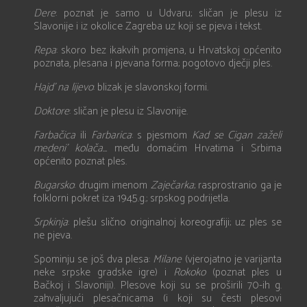
Dere
: poznat je samo u Udvaru; sličan je plesu iz
Slavonije i iz okolice Zagreba uz koji se pjeva i tekst.
Repa
: skoro bez ikakvih promjena, u Hrvatskoj općenito
poznata, plesana i pjevana forma; pogotovo dječji ples.
Hajd’ na lijevo
: blizak je slavonskoj formi.
Doktore
: sličan je plesu iz Slavonije.
Farbačica
ili
Farbarica
: s pjesmom
Kad se Cigan zaželi
medeni’ kolača...
među domaćim Hrvatima i Srbima
općenito poznat ples.
Bugarsko
: drugim imenom
Zaječarka
; rasprostranio ga je
folklorni pokret iza 1945.g.; srpskog podrijetla.
Srpkinja
: plešu slično originalnoj koreografiji; uz ples se
ne pjeva.
Spominju se još dva plesa:
Milane
(vjerojatno je varijanta
neke srpske gradske igre) i
Rokoko
(poznat ples u
Bačkoj i Slavoniji). Plesove koji su se proširili 70-ih g.
zahvaljujući plesačnicama (i koji su česti plesovi