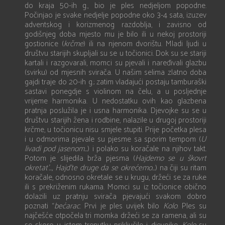
do kraja 50-ih g., bio je ples nedjeljom popodne.
Počinjao je svake nedjelje popodne oko 3-4 sata, izuzev
adventskog i korizmenog razdoblja, i zavisno od
godišnjeg doba mjesto mu je bilo ili u nekoj prostoriji
gostionice (
krčme
) ili na njenom dvorištu. Mladi ljudi u
društvu starijih skupljali su se u točionici. Dok su se stariji
kartali i razgovarali, momci su pjevali i naređivali glazbu
(svirku) od mjesnih svirača. U našim selima zlatno doba
gajdi traje do 20-ih g.; zatim vladajući postaju tamburaški
sastavi ponegdje s violinom na čelu, a u posljednje
vrijeme harmonika. U nedostatku ovih kao glazbena
pratnja poslužila je i usna harmonika. Djevojke su se u
društvu starijih žena i rodbine, nalazile u drugoj prostoriji
krčme, u točionicu nisu smjele stupiti. Prije početka plesa
i u odmorima pjevale su pjesme sa sporim tempom (
U
livadi pod jasenom...
) i polako su koračale na njihov takt.
Potom je slijedila brža pjesma (
Hajdemo se u škovrt
okretat’..., Hajd
’
te druge da se okrećemo...
) na čiji su ritam
koračale, odnosno okretale se u krugu, držeći se za ruke
ili s prekriženim rukama. Momci su iz točionice obično
dolazili uz pratnju svirača pjevajući svakom dobro
poznati “
bećarac
. Prvi je ples uvijek bilo
Kolo
. Ples su
najčešće otpočela tri momka držeći se za ramena, ali su