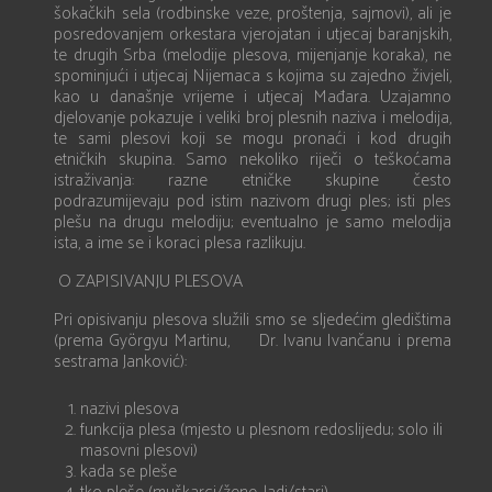
šokačkih sela (rodbinske veze, proštenja, sajmovi), ali je
posredovanjem orkestara vjerojatan i utjecaj baranjskih,
te drugih Srba (melodije plesova, mijenjanje koraka), ne
spominjući i utjecaj Nijemaca s kojima su zajedno živjeli,
kao u današnje vrijeme i utjecaj Mađara. Uzajamno
djelovanje pokazuje i veliki broj plesnih naziva i melodija,
te sami plesovi koji se mogu pronaći i kod drugih
etničkih skupina. Samo nekoliko riječi o teškoćama
istraživanja: razne etničke skupine često
podrazumijevaju pod istim nazivom drugi ples; isti ples
plešu na drugu melodiju; eventualno je samo melodija
ista, a ime se i koraci plesa razlikuju.
O ZAPISIVANJU PLESOVA
Pri opisivanju plesova služili smo se sljedećim gledištima
(prema Györgyu Martinu, Dr. Ivanu Ivančanu i prema
sestrama Janković):
nazivi plesova
funkcija plesa (mjesto u plesnom redoslijedu; solo ili
masovni plesovi)
kada se pleše