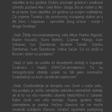
otprilike je 62 godine. Dobro poznaje granice i znakove
između pustare Ate i sela Biše i stoga, što je rođen u Ati,
te je tamo živio otprilike 20 godina sa svojim roditeljima.
Za vrijeme Turaka i do ponovnog osvajanja stalno je u
Ati živio, i napasao - oprostite zbog izraza - svinje i
druge životinje.”
„1746. Žitelji novonastanjenog sela Attya: Marko Rigonić,
Blažin Kovačić, Đuro Belerić, Czamar Margo, Ivan
Vrbanac, Ivo Štandovar, Ibrahim Tandić, Stanko
Šterbenac, Ivan Štandovar, Vidna Sečar. Svi su došli iz
Bosne i dobri su podanici.”
„1943. U selo se uselilo 10 doseljenih obitelji iz županije
Szabolcs i Hajdú (OMCSA-doseljenici). To su
mnogobrojne obitelji, uvijek su bili jako siromašni.
Svakidašnji su kruh zarađivali nadnicom.”
„1945. Oslobođenje je donijelo nov život u naše selo...
Na podjelu je došlo zemljište nekoliko njemačkih obitelji,
ali je to na višu naredbu obavilo bilježništvo iz Salante.
Ratni strah sve više nestaje... Rujna, godine 1945.,
utemeljena je partija. Većina članova se ne može
smatrati ozbiljnim članom. Unatoč opomeni partijskog