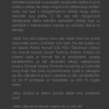
sekretara pokušali su postupiti nezakonito. Jedino ih je to
vodilo u partiju, da imaju mogućnost zahtijevanja zemlje i
sada, kao ljudi s mnogobrojnom obitelji, mogu dobro
iskoristiti ovu priliku. U Ati nije bilo mogućnosti
zahtijevanja. Afera nekoliko njemačkih obitelji, koje su
sumnjičili s Volksbundom, kasnije se raščistila. Bila je to
kleveta.”
„1949. Sve više čujemo novu riječ: kulak. Kod nas je bilo
nepoznato pravo značenje ove riječi. Na listi kulaka su
se nalazili: Marko Horvat (Cili), Mišo Štandovar (Ulesa),
Ivo Horvat (Lovro), József Tamcsu, András Hódosi...Za
vrijeme kada je Horvat bio je predsjednik savjeta,
karakteristični su bili obvezatni otkupi, naplaćivanje
poreza, čišćenje tavana. Poreznik Kovač bio je čudovište
ovog kraja. Nije znao za pomilovanje. Ljude je sakupljao
na ulici, otpratio ih je kući i isprešao iz njih i posljednji filir.
Za 50 Ft prodavao je hranjenike, za 200 Ft rogatu
stoku.”
„1952. Godina je dobro počela: dobili smo poštanski
ured.”
„1956. Utjecaj revolucije osjeća se i u selu Ati.”