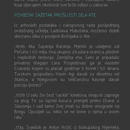
koja stjecajem okolnosti sve brže odlazi u zaborav.
POVIJESNI SAŽETAK PROŠLOSTI SELA ATE
Iz arhivskih podataka i rukopisnog rada posljednjeg
ovdašnjeg učitelja, Ladislava Matušeka, možemo dobiti
skiciranu sliku o povijesti Bošnjaka iz Ate.
„1696. Ata, županija Baranja. Mjesto je udaljeno od
Pečuha 1 1/2 milja. Ima ukupno 29 jutara oranica, plodnih
i neplodnih teritorija. Zemljišta ima. Selo je pripadalo
privatnoj blagajni cara. Posjedovao ga je vlastelin
Csanády kojem su plaćali godišnje 5 forinti i 50 dinara.
Turskom gospodaru Hasin Agi davali su desetinu od
žitarica, a Njegovom su Veličanstvu kasnije davali
porciju (porez).”
„1709. U selu živi šest “rackih” kmetova, imaju tri zaprege
za plug. Te su ispred kuruca prenijeli preko Drave, u
Slavoniju. I sad tamo žive, imali su dobre vinograde na
Bregu. Opustjeli su, nitko se ne brine o njima u ovom
ratu.”
„1734. Svjedok je Antun Križić iz biskupskog Nijemeta,