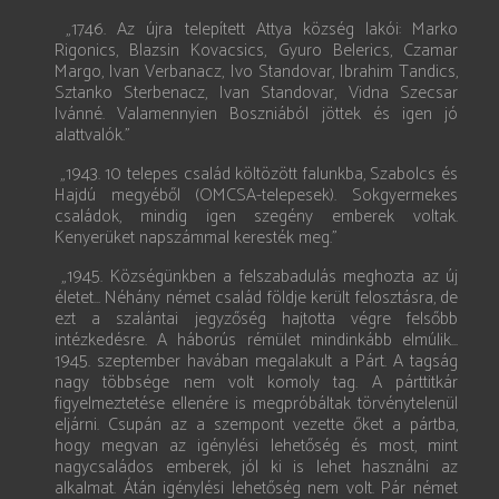
„1746. Az újra telepített Attya község lakói: Marko
Rigonics, Blazsin Kovacsics, Gyuro Belerics, Czamar
Margo, Ivan Verbanacz, Ivo Standovar, Ibrahim Tandics,
Sztanko Sterbenacz, Ivan Standovar, Vidna Szecsar
Ivánné. Valamennyien Boszniából jöttek és igen jó
alattvalók.”
„1943. 10 telepes család költözött falunkba, Szabolcs és
Hajdú megyéből (OM­CSA-telepesek). Sokgyermekes
családok, mindig igen szegény emberek voltak.
Kenyerüket napszámmal keresték meg.”
„1945. Községünkben a felszabadulás meghozta az új
életet... Néhány német család földje került felosztásra, de
ezt a szalántai jegyzőség hajtotta végre felsőbb
intézkedésre. A háborús rémület mindinkább elmúlik...
1945. szeptember havában megalakult a Párt. A tagság
nagy többsége nem volt komoly tag. A párttitkár
figyelmeztetése ellenére is megpróbáltak törvénytelenül
eljárni. Csupán az a szempont vezette őket a pártba,
hogy megvan az igénylési lehetőség és most, mint
nagycsaládos emberek, jól ki is lehet használni az
alkalmat. Átán igénylési lehetőség nem volt. Pár német