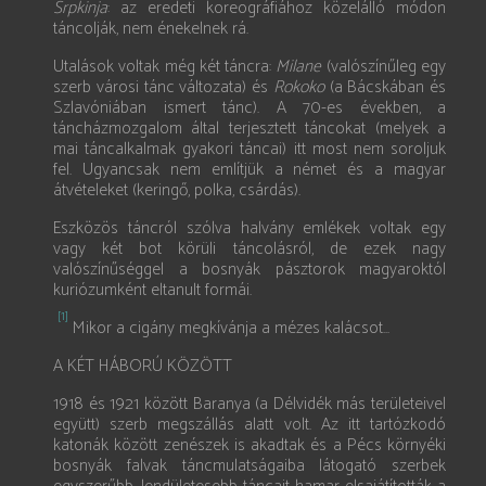
Srpkinja
: az eredeti koreográfiához közelálló módon
táncolják, nem énekelnek rá.
Utalások voltak még két táncra:
Milane
(valószínűleg egy
szerb városi tánc változata) és
Rokoko
(a Bácskában és
Szlavóniában ismert tánc). A 70-es években, a
táncházmozgalom által terjesztett táncokat (melyek a
mai táncalkalmak gyakori táncai) itt most nem soroljuk
fel. Ugyan­csak nem említjük a német és a magyar
átvételeket (keringő, polka, csárdás).
Eszközös táncról szólva halvány emlékek voltak egy
vagy két bot körüli táncolásról, de ezek nagy
valószínűséggel a bosnyák pásztorok magyaroktól
kuriózumként eltanult formái.
[1]
Mikor a cigány megkívánja a mézes kalácsot...
A KÉT HÁBORÚ KÖZÖTT
1918 és 1921 között Baranya (a Délvidék más területeivel
együtt) szerb megszállás alatt volt. Az itt tartózkodó
katonák között zenészek is akadtak és a Pécs környéki
bosnyák falvak táncmulatságaiba látogató szerbek