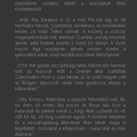
nyerhetünk vázlatos képet a bosnyákok itteni
történelméről.
„1696. Áta, Baranya m. Ez a hely Pécstől egy és fél
mérföldre fekszik. Szántóföld, termékeny és terméketlen
terület 29 hold. Telkei vannak. A község a császár
magánpénztáráé volt, amelyet Csanády uraság birtokolt,
akinek adót fizettek évente 5 forint 50 dénárt. A török
Haszin Aga uraságnak, akinek minden tizedet a
gabonából adtak, majd később porciókat őfelségének.”
„1709. Hat gazda rácz jobbágy lakta, három eke barmok
volt, az kurucok előtt a Dráván által szállottak
Szlavóniába. Most is oda laknak, jó új szőlő hegyek volt
az Bregen, elpusztult, senki nem gondozza ebben a
háborúban.”
„1734. Krizsics Antal tanú a püspöki Németiből való, kb.
62 éves. Jól ismeri Áta puszta és Bisse falu közt a
határokat és jeleket onnét is, hogy Átán született és ott
nőtt föl kb. 20 évig szüleivel együtt. A törökök idejében
és a visszafoglalásig állandóan Átán lakott, maga is
legeltetett - bocsánat a kifejezésért - malacokat és más
állatokat.”