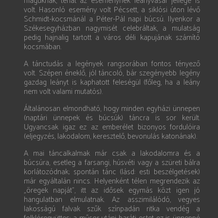
maguknak, tehát az eseménynek leányvásár jellege is
volt. Hasonló esemény volt Pécsett, a siklósi úton lévő
Schmidt-kocsmánál a Péter-Pál napi búcsú. Ilyenkor a
Székesegyházban nagymisét celebráltak, a mulatság
pedig hajnalig tartott a város déli kapujának számító
kocsmában.
A tánctudás a legények rangsorában fontos tényező
volt. Szépen éneklő, jól táncoló, bár szegényebb legény
gazdag leányt is kaphatott feleségül (főleg, ha a leány
nem volt valami mutatós).
Általánosan elmondható, hogy minden egyházi ünnepen
(naptári ünnepek és búcsúk) táncra is sor került.
Ugyancsak igaz ez az emberélet bizonyos fordulóira
(eljegyzés, lakodalom, keresztelő, bevonulás katonának).
A mai táncalkalmak már csak a lakodalomra és a
búcsúra, esetleg a farsangi, húsvéti vagy a szüreti bálra
korlátozódnak; spontán tánc (lásd: esti beszélgetések)
már egyáltalán nincs. Helyenként télen megrendezik az
„öregek napját”, itt az idősek egymás közt igen jó
hangulatban elmulatnak. Az asszimilálódó, vegyes
lakosságú falvak szűk színpadán ritka vendég a