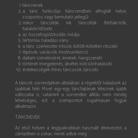
táncnevek
a tánc funkciója (táncrendben elfoglalt helye,
csoportos vagy bemutató jellegű)
mikor táncolták kik táncolták (férfiak/nők,
fiatalok/idősek)
az összefogódzkodás módja
térforma, haladási irány
a tánc szerkezete (részei, kötött-kötetlen részek)
lépések, variációk (motívumkincs)
dallam (zenekíséret, énekek, hangszerek)
történet (megjelenés, átvétel, kölcsönhatások)
érdekességek (híres táncosok, táncok)
A táncok sorrendjében általában a régiektől haladunk az
újabbak felé. Mivel egy-egy táncfajtának léteznek újabb
változatai is, valamint a sorrendbe állítás nem mindig
lehetséges, ezt a szempontot rugalmasan fogjuk
alkalmazni.
TÁNCNEVEK
Az első helyen a leggyakrabban használt elnevezést, a
zárójelben a sokac nevet adtuk meg.