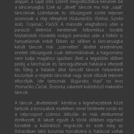
alapján, a saját ízlés szerint megváltoztatva kerülnek be
a táncanyagba. Ezek az „átvett” táncok ma már „saját”
táncoknak számítanak és stílusjegyeik szinte teljesen
azonosak a régi rétegével (
Kukunješće, Rotkve, Srpsko
kolo, Trojanac, Pačići
). A második világháború után a
paraszti életmód kereteinek felbomlása tovább
folytatódott; rövidebb virágzó periódus után a folklór is
hanyatlásnak indult. Ebben az időben a táncanyagba
került táncok már „szervetlen” átvétel eredményei;
eredeti stílusjegyeik csak deformálódnak, a hagyomány
nem tudja magához igazítani őket; a legutóbbi időben
pedig a táncházak és táncegyüttesek hatására elterjedt
(és főleg a fiatalok által táncolt) táncok helyenként
kiszorítják a régebbi táncokat vagy azok stílusát teljesen
eltorzítják. Ide tartoznak:
Bugarsko, Hajd’ na levo,
Momačko, Čačak, Šestorka
, valamint különböző makedón
táncok.
A táncok „átvételének” kérdése a legnehezebbek közé
tartozik a bosnyákok esetében, mivel története során ez
a népcsoport számos délszláv és más etnikummal
érintkezett, ill. lakott együtt. A török időkben egymást
követték a különböző migrációk és ezek még az
őshazában lakó boszniai horvátokra is hatással voltak