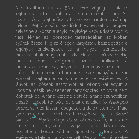
A századfordulótól az 50-es évek végéig a fiatalok
legfontosabb táncalkalma a vasárnap délutáni tánc. Az
adventi és a böjti időszak kivételével minden vasárnap
délután 3-4 óra körül kezdődött és évszaktól függően
helyszíne a kocsma egyik helyisége vagy udvara volt. A
fiatal férfiak az idősebbek társaságában az ivóban
gyűltek össze. Míg az öregek kártyáztak, beszélgettek, a
legények énekelgettek és a helybeli zenészekkel
muzsikáltattak maguknak. Falvainkban a 20-as évekig
tart a duda virágkora; azután uralkodó a
tamburazenekar lesz, helyenként hegedűvel az élén, az
utóbbi időben pedig a harmonika. Ezek hiányában akár
egyszál szájharmonika is megtette zenekíséretnek. A
lányok az idősebb asszonyokkal, rokonokkal együtt a
kocsma másik helyiségében tartózkodtak, az ivóba nem
léphettek be. A tánc kezdete előtt és a tánc szüneteiben
először lassabb tempójú dalokat énekeltek (
U livadi pod
[1]
jasenom...
) és lassan lépegettek a dalok ütemére. Majd
gyorsabb ének következett (
Hajdemo se u škovrt
[2]
[3]
okretat’...
, Hajd’te druge da se okrećemo...
), amelynek
ritmusára egyszerű vagy keresztkézfogással
összefogódzkodva körben lépegettek ill. forogtak. A
[4]
legények általában a közkedvelt
Bećarac
-ot énekelve