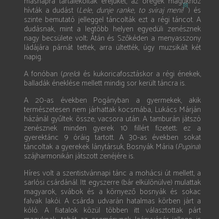
másnapra tartalékolták erejüket, az öregek magukhoz
[8]
hívták a dudást (
Lele, dunje ranke, to sviraj meni!
) és
szinte bemutató jelleggel táncolták ezt a régi táncot. A
dudásnak, mint a legtöbb helyen egyedüli zenésznek
nagy becsülete volt; Átán és Szőkéden a menyasszony
ládájára párnát tettek, arra ültették, úgy muzsikált két
napig.
A fonóban (
prelo
) és kukoricafosztáskor a régi énekek,
balladák éneklése mellett mindig sor került táncra is.
A 20-as években Pogányban a gyermekek, akik
természetesen nem járhattak kocsmába, Lukács Márján
házánál gyűltek össze, vacsora után. A tamburán játszó
zenésznek minden gyerek 10 fillért fizetett; ez a
gyerektánc 9 óráig tartott. A 30-as években sokat
táncoltak a gyerekek lánytársuk, Bosnyák Mária (
Pupina
)
szájharmonikán játszott zenéjére is.
Híres volt a szentistvánnapi tánc a mohácsi út mellett, a
sarlósi csárdánál. Itt egyszerre (bár elkülönülve) mulattak
magyarok, svábok és a környező bosnyák és sokac
falvak lakói. A csárda udvarán hatalmas körben járt a
kóló. A fiatalok közül többen itt választottak párt