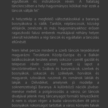
együttesek és instruktorok révén. A fiatalság
tánckincsében a helyi hagyományos kólókat már ezek a
táncok váltják fel.”
A helyzetkép a megfelelő változtatásokkal a baranyai
bosnyákokra is ráillik. Tanítók, néptáncosok, községi
elöljárók, zenészek és más, hagyományaikhoz erősen
ragaszkodó falusi emberek munkájával néhány helyen
sikerült késleltetni a régi táncok és egyáltalán a táncolás
eltűnését.
Nem lehet persze mindent a szerb táncok terjedésével
magyarázni. Területünk Közép-Európa és a Balkán
találkozásának területe, amely sokszor cserélt gazdát és
telepesei révén sokszor kezdett új lapot a
tánctörténetben is. Svábok és bunyevácok, szerbek és
bosnyákok, sokacok és székelyek, horvátok és
magyarok, szlovákok, ruszinok és románok lakták és
lakják a Délvidéket, amelynek jó modellje a
soknemzetiségű Baranya. A különböző nációk jövése-
menése mellett a polgárosodás a városi, úri táncok
divatjával jelenik meg táncanyagot formáló tényezőként.
A nem is olyan régen a budai városrészben élt pécsi
bosnyákok rokonságot tartottak a város környéki falvak