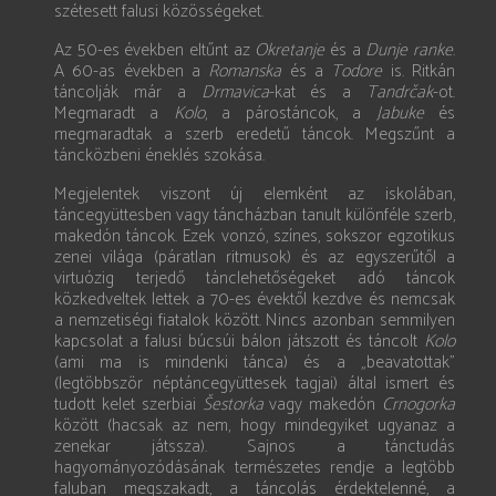
szétesett falusi közösségeket.
Az 50-es években eltűnt az
Okretanje
és a
Dunje ranke
.
A 60-as években a
Romanska
és a
Todore
is. Ritkán
táncolják már a
Drmavica
-kat és a
Tandrčak
-ot.
Megmaradt a
Kolo
, a párostáncok, a
Jabuke
és
megmaradtak a szerb eredetű táncok. Megszűnt a
táncközbeni éneklés szokása.
Megjelentek viszont új elemként az iskolában,
táncegyüttesben vagy táncházban tanult különféle szerb,
makedón táncok. Ezek vonzó, színes, sokszor egzotikus
zenei világa (páratlan ritmusok) és az egyszerűtől a
virtuózig terjedő tánclehetőségeket adó táncok
közkedveltek lettek a 70-es évektől kezdve és nemcsak
a nemzetiségi fiatalok között. Nincs azonban semmilyen
kapcsolat a falusi búcsúi bálon játszott és táncolt
Kolo
(ami ma is mindenki tánca) és a „be­avatottak”
(legtöbbször néptáncegyüttesek tagjai) által ismert és
tudott kelet szerbiai
Šestorka
vagy makedón
Crnogorka
között (hacsak az nem, hogy mindegyiket ugyanaz a
zenekar játssza). Sajnos a tánctudás
hagyományozódásának természetes rendje a legtöbb
faluban megszakadt, a táncolás érdektelenné, a