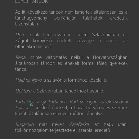
EGYÉB TÁNCOK
Az itt következő táncok nem ismertek általánosan és a
tánchagyomány perifériáján találhatók; eredetük
bizonytalan.
Dere
: csak Pécsudvardon ismert; Szlavóniában és
Zágráb környékén énekelt szöveggel, a tánc is az
ottaniakra hasonlít.
Repa
: szinte változtatás nélkül a Horvátországban
általánosan táncolt és énekelt forma; főleg gyerekek
tánca.
Hajd na lijevo
: a szlavóniai formához közelálló.
Doktore
: a Szlavóniában táncolthoz hasonló.
Farbačica
vagy
Farbarica
:
Kad se cigan zaželi medeni
[1]
kolača...
kezdetű énekkel, a hazai horvátok és szerbek
között általánosan elterjedt módon táncolva.
Bugarsko
: más néven
Zaječarka
; az 1945 utáni
folklórmozgalom terjesztette el, szerbiai eredetű.