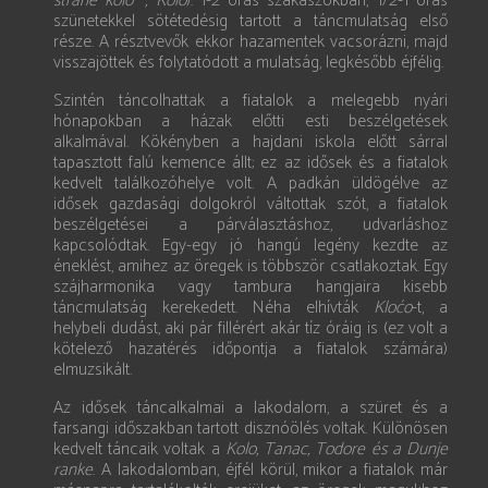
strane kolo
, Kolo
). 1-2 órás szakaszokban, 1/2-1 órás
szünetekkel sötétedésig tartott a táncmulatság első
része. A résztvevők ekkor hazamentek vacsorázni, majd
visszajöttek és folytatódott a mulatság, legkésőbb éjfélig.
Szintén táncolhattak a fiatalok a melegebb nyári
hónapokban a házak előtti esti beszélgetések
alkalmával. Kökényben a hajdani iskola előtt sárral
tapasztott falú kemence állt; ez az idősek és a fiatalok
kedvelt találkozóhelye volt. A padkán üldögélve az
idősek gazdasági dolgokról váltottak szót, a fiatalok
beszélgetései a párválasztáshoz, udvarláshoz
kapcsolódtak. Egy-egy jó hangú legény kezdte az
éneklést, amihez az öregek is többször csatlakoztak. Egy
szájharmonika vagy tambura hangjaira kisebb
táncmulatság kerekedett. Néha elhívták
Kloćo
-t, a
helybeli dudást, aki pár fillérért akár tíz óráig is (ez volt a
kötelező hazatérés időpontja a fiatalok számára)
elmuzsikált.
Az idősek táncalkalmai a lakodalom, a szüret és a
farsangi időszakban tartott disznóölés voltak. Különösen
kedvelt táncaik voltak a
Kolo, Tanac, Todore és a Dunje
ranke
. A lakodalomban, éjfél körül, mikor a fiatalok már