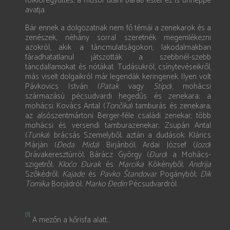
folklóregyüttes; a műsor utáni baráti estet ez is ünneppé
avatja.
Bár ennek a dolgozatnak nem fő témái a zenekarok és a
zenészek, néhány sorral szeretnék megemlékezni
azokról, akik a táncmulatságokon, lakodalmakban
fáradhatatlanul játszották a szebbnél-szebb
táncdallamokat és nótákat. Tudásukról, csínytevéseikről,
más viselt dolgaikról már legendák keringenek. Ilyen volt
Pávkovics István (
Patak
vagy
Stipo
), mohácsi
származású pécsudvardi hegedűs és zenekara; a
mohácsi Kovács Antal (
Tončika
) tamburás és zenekara;
az alsószentmártoni Berger-féle családi zenekar; több
mohácsi és versendi tamburazenekar; Zsupán Antal
(
Tunka
) brácsás Szemelyből; aztán a dudások: Klárics
Márján (
Ðeda Mida
) Birjánból; Ardai József (
Jozo
)
Drávakeresztúrról; Bárácz György (
Đuro
) a Mohács-
szigetről;
Kloćo Ðurak
és
Marcika
Kökényből;
Andrija
Szőkédről;
Kajade
és
Pavko Štandovar
Pogányból;
Dik
Tomika
Borjádról;
Marko Ðedin
Pécsudvardról.
[1]
A mezőn a kőrisfa alatt...