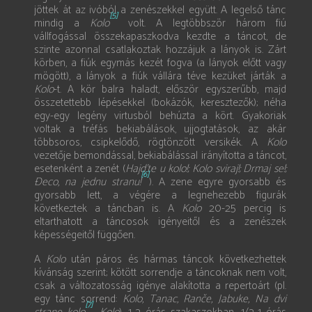
jöttek át az ivóból a zenészekkel együtt. A legelső tánc
[5]
mindig a
Kolo
volt. A legtöbbször három fiú
vállfogással összekapaszkodva kezdte a táncot, de
szinte azonnal csatlakoztak hozzájuk a lányok is. Zárt
körben, a fiúk egymás kezét fogva (a lányok előtt vagy
mögött), a lányok a fiúk vállára téve kezüket járták a
Kolo
-t. A kör balra haladt, először egyszerűbb, majd
összetettebb lépésekkel (bokázók, keresztezők); néha
egy-egy legény virtusból behúzta a kört. Gyakoriak
voltak a tréfás bekiabálások, ujjogtatások, az akár
többsoros, csipkelődő, rögtönzött versikék. A
Kolo
vezetője bemondással, bekiabálással irányította a táncot,
esetenként a zenét (
Hajd’te u kolo!; Kolo sviraj!; Drmaj se!;
[6]
Ðeco, na jednu stranu!
). A zene egyre gyorsabb és
gyorsabb lett, a végére a legnehezebb figurák
következtek a táncban is. A
Kolo
20-25 percig is
eltarthatott a táncosok igényeitől és a zenészek
képességeitől függően.
A
Kolo
után páros és hármas táncok következhettek
kívánság szerint; kötött sorrendje a táncoknak nem volt,
csak a változatosság igénye alakította a repertoárt (pl.
egy tánc sorrend:
Kolo, Tanac, Ranče, Jabuke, Na dvi
[7]