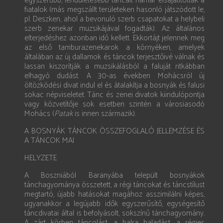
egyszerűbb, lendületesebb táncait hamar elsajátították a
fiatalok (más megszállt területeken hasonló játszódott le,
pl. Deszken, ahol a bevonuló szerb csapatokat a helybeli
szerb zenekar muzsikájával fogadták). Az általános
elterjedéshez azonban idő kellett. Ekkortájt jelennek meg
az első tamburazenekarok a környéken, amelyek
általában az új dallamok és táncok terjesztőivé válnak és
lassan kiszorítják a muzsikálásból a faluját ritkábban
elhagyó dudást. A 30-as években Mohácsról új
öltözködési divat indul el és átalakítja a bosnyák és falusi
sokac népviseletet. Tánc és zenei divatok kiindulópontja
vagy közvetítője sok esetben szintén a városiasodó
Mohács (
Patak
is innen származik).
A BOSNYÁK TÁNCOK ÖSSZEFOGLALÓ JELLEMZÉSE ÉS
A TÁNCOK MAI
HELYZETE
A Boszniából Baranyába települt bosnyákok
tánchagyománya összetett, a régi táncokat és táncstílust
megtartó, újabb hatásokat magához asszimilálni képes,
ugyanakkor a legújabb idők egyszerűsítő, egységesítő
táncdivatai által is befolyásolt, sokszínű táncha­gyomány.
A zárt körben táncolást, a balra haladást, a régies