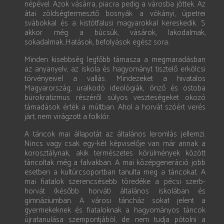
népével. Azok vásárra, piacra pedig a városba jöttek. Az
átai zöldségtermesztő bosnyák a vókányi, újpetrei
svábokkal és a kistótfalusi magyarokkal kereskedik. S
akkor még a búcsúk, vásárok, lakodalmak,
sokadalmak...Hatások, befolyások egész sora.
Minden kisebbség legfőbb támasza a megmaradásban
az anyanyelv, az iskola és hagyo­mányt tisztelő erkölcsi
törvényeivel a vallás. Mindezeket a hivatalos
Magyarország, uralkodó ideológiák, önző és ostoba
bürokratizmus részéről súlyos veszteségeket okozó
támadások érték a múltban. Ahol a horvát szóért verés
járt, nem virágzott a folklór.
A táncok mai állapotát az általános leromlás jellemzi.
Nincs vagy csak egy-két képviselője van már annak a
korosztálynak, akik természetes körülmények között
táncoltak még a falvakban. A mai középgeneráció jobb
esetben a kultúrcsoportban tanulta meg a táncokat. A
mai fiatalok szerencsésebb töredéke a pécsi szerb-
horvát (később horvát) általános iskolában és
gimnáziumban. A városi táncház sokat jelent a
gyermekeknek és fiataloknak a hagyományos táncok
újratanulása szempontjából, de nem tudja pótolni a