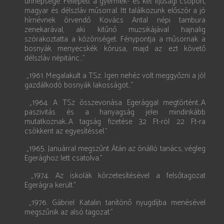
ünnepsége. Fellépett a gyermek- és két ifjúsági csoport,
magyar és délszláv műsorral. Itt találkozunk először a jó
hírnévnek örvendő Kovács Antal népi tambura
zenekarával, aki kitűnő muzsikájával hajnalig
szórakoztatta a közönséget. Fénypontja a műsornak a
bosnyák menyecskék kórusa, majd az ezt követő
délszláv népitánc...”
„1961. Megalakult a TSz. Igen nehéz volt meggyőzni a jól
gazdálkodó bosnyák lakosságot...”
„1964. A TSz összevonása Egerággal megtörtént...A
paszivitás és a hanyagság jelei mindinkább
mutatkoznak...A tagság fizetése 32 Ft-ról 22 Ft-ra
csökkent az egyesítéssel.”
„1965. Januárral megszűnt Átán az önálló tanács, végleg
Egerághoz lett csatolva.”
„1974. Az iskolák körzetesítésével a felsőtagozat
Egerágra került.”
„1976. Gábriel Katalin tanítónő nyugdíjba menésével
megszűnik az alsó tagozat.”