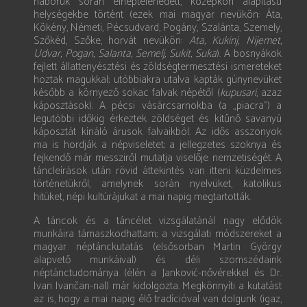
háborúk során elnéptelenedett, középkori alapítású
helységekbe történt (ezek mai magyar nevükön: Áta,
Kökény, Németi, Pécsudvard, Pogány, Szalánta, Szemely,
Szőkéd, Szőke, horvát nevükön:
Ata, Kukinj, Nijemet,
Udvar, Pogan, Salanta, Semelj, Sukit, Suka
). A bosnyákok
fejlett állattenyésztési és zöldségtermesztési ismereteket
hoztak magukkal; utóbbiakra utalva kapták gúnynevüket
később a környező sokac falvak népétől (
kupusari
, azaz
káposztások). A pécsi vásárcsarnokba (a „piacra”) a
legutóbbi időkig érkeztek zöldséget és kitűnő savanyú
káposztát kínáló árusok falvaikból. Az idős asszonyok
ma is hordják a népviseletet; a jellegzetes szoknya és
fejkendő már messziről mutatja viselője nemzetiségét. A
táncleírások után rövid áttekintés van itteni küzdelmes
történetükről, amelynek során nyelvüket, katolikus
hitüket, népi kultúrájukat a mai napig megtartották.
A táncok és a táncélet vizsgálatánál nagy elődök
munkáira támaszkodhattam; a vizsgálati módszereket a
magyar néptánckutatás (elsősorban Martin György
alapvető munkáival) és déli szomszédaink
néptánctudománya (élén a Janković-nővérekkel és Dr.
Ivan Ivančan-nal) már kidolgozta. Megkönnyíti a kutatást
az is, hogy a mai napig élő tradícióval van dolgunk (igaz,