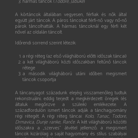
hármas táncok (
Todore, Jabuke
)
A körtáncok általában vegyesen, férfiak és nők által
együtt járt táncok. A páros táncokat férfi-nő vagy nő-nő
párok táncolhatták. A hármas táncoknál egy férfi két
nővel az oldalán táncolt.
Időrendi sorrend szerint létezik:
a régi réteg (az első világháború előtti időszak táncai)
a két világháború közti időszakban feltűnő táncok
rétege
a második világháború utáni időben megismert
táncok csoportja
A táncanyagot századunk elejéig visszamenőleg tudtuk
rekonstruálni; eddig terjedt a megkérdezett öregek (és
általuk megőrizve a szüleik) emlékezete. A
századfordulón ismert táncok adják a tánchagyomány
régi rétegét. A régi réteg táncai:
Kolo, Tanac, Todore,
Drmavica, Dunje ranke, Ranče
. A két világháború közötti
időszakra a „szerves” átvétel jellemző; a megismert
táncok kizárólag a saját hagyomány és stílus szabályai