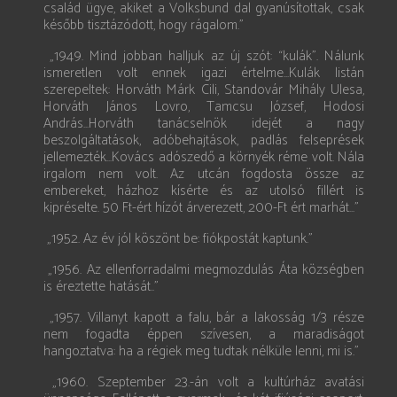
család ügye, akiket a Volksbund dal gyanúsítottak, csak
később tisztázódott, hogy rágalom.”
„1949. Mind jobban halljuk az új szót: “kulák”. Nálunk
ismeretlen volt ennek igazi értelme...Kulák listán
szerepeltek: Horváth Márk Cili, Standovár Mihály Ulesa,
Horváth János Lovro, Tamcsu József, Hodosi
András...Horváth tanácselnök idejét a nagy
beszolgáltatások, adóbehajtások, padlás felseprések
jellemezték...Kovács adószedő a környék réme volt. Nála
irgalom nem volt. Az utcán fogdosta össze az
embereket, házhoz kísérte és az utolsó fillért is
kipréselte. 50 Ft-ért hízót árverezett, 200-Ft ért marhát...”
„1952. Az év jól köszönt be: fiókpostát kaptunk.”
„1956. Az ellenforradalmi megmozdulás Áta községben
is éreztette hatását..”
„1957. Villanyt kapott a falu, bár a lakosság 1/3 része
nem fogadta éppen szívesen, a maradiságot
hangoztatva: ha a régiek meg tudtak nélküle lenni, mi is.”
„1960. Szeptember 23.-án volt a kultúrház avatási