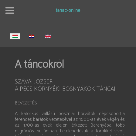
tanac-online
Válasszon nyelvet
A táncokról
SZÁVAI JÓZSEF:
A PÉCS KÖRNYÉKI BOSNYÁKOK TÁNCAI
BEVEZETÉS
A katolikus vallású boszniai horvátok népcsoportja
ferences barátok vezetésével az 1600-as évek végén és
az 1700-as évek elején érkezett Baranyába, több
migrációs hullámban. Letelepedésük a törökkel vívott