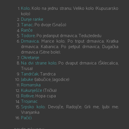
Kolo
; Kolo na jednu stranu; Veliko kolo (Kupusarsko
kolo)
Dunje ranke
Tanac
; Po dvoje (Snašo)
Ranče
Todore
; Po jedanput drmavica; Tedu,tededu
Drmavica
; Marice kolo; Po triput drmavica; Kratka
drmavica; Kabanica; Po petput drmavica, Dugačka
drmavica (Sitne bole);
Okretanje
Na dvi strane kolo
; Po dvaput drmavica (Šklecalica,
Trusa)
Tandrčak
; Tandrca
Jabuke
(Jabučice, Jagodice)
Romanska
Kukunješće
(Trička)
Rotkve
; Hopa cupa
Trojanac
Srpsko kolo
; Devojče, Radojče; Grli me, ljubi me;
Vranjanka
Pačići