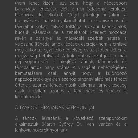
(nem lehet kizárni azt sem, hogy a népcsoport
Baranyába érkezése előtt a mai Szlavónia területén
bizonyos időt eltöltött). Végül jelenlegi helyükön a
bosnyákokra hatást gyakorolhatott a szomszédos és
távolabbi sokac falvak folklórja (rokoni kapcsolatok,
búcsúk, vásárok), de a zenekarok kiterjedt mozgása
révén a baranyai és másvidéki szerbek hatása is
valószínű (táncdallamok, lépések cseréje), nem is említve
még akkor az együttélő németség és az utóbbi időben a
magyarság befolyását. A kölcsönhatásokat jelzi a más
népcsoportoknál is meglévő táncok, táncnevek és
táncdallamok nagy száma. A vizsgálat nehézségének
bemutatására csak annyit, hogy a különböző
népcsoportok gyakran azonos táncnév alatt más táncot
értenek, azonos táncot másik dallamra járnak, esetleg
csak a dallam azonos, a tánc neve és lépései is
különböznek.
A TÁNCOK LEÍRÁSÁNAK SZEMPONTJAI
A táncok leírásánál a következő szempontokat
alkalmaztuk (Martin György, Dr. Ivan Ivančan és a
Janković-nővérek nyomán):