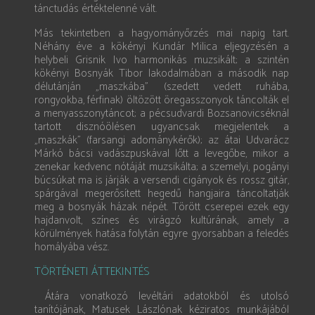
tánctudás értéktelenné vált.
Más tekintetben a hagyományőrzés mai napig tart.
Néhány éve a kökényi Kundár Milica eljegyzésén a
helybeli Grisnik Ivo harmonikás muzsikált; a szintén
kökényi Bosnyák Tibor lakodalmában a második nap
délutánján „maszkába” (szedett vedett ruhába,
rongyokba, férfinak) öltözött öregasszonyok táncolták el
a menyasszonytáncot; a pécsudvardi Bozsanovicséknál
tartott disznóölésen ugyancsak megjelentek a
„maszkák” (farsangi adománykérők); az átai Udvarácz
Márkó bácsi vadászpuskával lőtt a levegőbe, mikor a
zenekar kedvenc nótáját muzsikálta; a szemelyi, pogányi
búcsúkat ma is járják a versendi cigányok és rossz gitár,
spárgával megerősített hegedű hangjaira táncoltatják
meg a bosnyák házak népét. Törött cserepei ezek egy
hajdanvolt, színes és virágzó kultúrának, amely a
körülmények hatása folytán egyre gyorsabban a feledés
homályába vész.
TÖRTÉNETI ÁTTEKINTÉS
Átára vonatkozó levéltári adatokból és utolsó
tanítójának, Matusek Lászlónak kéziratos munkájából