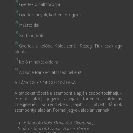
[2]
Gyertek oldalt forogni...
[3]
Gyertek lányok, körben forogjunk...
[4]
Mulató dal
[5]
Körtánc, kóló
[6]
Gyertek a kólóba! Kólót zenélj! Rezegj! Fiúk, csak egy
oldalra!
[7]
Kóló mindkét oldalra
[8]
A Dunje Ranké-t játsszad nekem!
A TÁNCOK CSOPORTOSÍTÁSA
A táncokat többféle szempont alapján csoportosíthatjuk:
formai (alaki) jegyek alapján; történeti kialakulás
(megjelenés) sorrendjében; „saját” ill. „átvett” táncok
szempontja alapján. Formai jegyek alapján vannak:
körtáncok (
Kolo, Drmavica, Okretanje,...
)
páros táncok (
Tanac, Ranče, Pačići
)