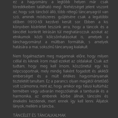
ez a hagyomány a legtöbb helyen már csak
töredékeiben található meg). Nehézséget jelent viszont
az, hogy sok táncból álló, több rétegű táncanyagról van
szó, aminek módszeres gyűjtésére csak a legutóbbi
időben (1970-től kezdve) került sor. Ebben a kis
könyvben kísérletet teszünk arra, hogy a táncok és a
táncélet konkrét leírásán túl meghatározzuk azokat az
etnikumok közti kölcsönhatásokat is, amelyek a
tánchagyományt a múltban formálták, s amelyek
hatására a mai, sokszínű táncanyag kialakult.
Nem fogalmaztam meg magamnak előre, hogy milyen
céllal és kiknek írom majd ezeket az oldalakat. Csak azt
tudtam, hogy meg kell írnom, köszönetül egy kis
népcsoportnak, mely mindig fiaként fogadott és akiktől
emberséget és a múlt értékes hagyományainak
tiszteletét tanultam. Ez a parancs olyan magától értetődő
volt számomra, mint az, hogy amikor egy falusi kultúrház
termében vagy udvarán megszólalnak a tamburák és a
harmonika, az emberek körbe állnak, táncolni és
énekelni kezdenek, mert ennek így kell lenni. Álljatok
lányok, mellém a táncba...
TÁNCÉLET ÉS TÁNCALKALMAK