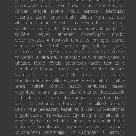
összefogási módot jelentő régi stílus mellé a nyitott
körben táncolt, jobbra induló, egyszerű kézfogást
használó szerb táncok újabb stílusa került az első
világháború után. A két stílus keveredése a nyitott
köröket, a tánckezdés irányának bizonytalanságát és
sokféle, vegyes, átmeneti összefogás- módot
eredményezett. A bosnyák táncstílus lényeges elemei,
mint a felfelé indított, apró rezgők, telitalpas, gyors,
aprózó, haladó lépések, keményen a sarkakra érkező
zökkenők, a lábaknak a talajhoz való ragaszkodása, a
kihúzott, térdtől fölfelé egyenesen tartott test és a
mértéktartó táncbeli improvizáció a többféle vidékről
származó szerb katonák falusi és városi
táncolásmódjának stílusjegyeivel egészülnek ki. Ezek a
lefelé indított, könnyű rezgők, lendületes, térben
nagyobbat haladó lépések, féltalpon táncolt keresztezők,
a lábak talaj­tól való elszakadása, a térdben kissé
behajlított testtartás, a könyökben behajlított, felemelt
karok vagy leeresztett kezek és a csak kólóvezetőnek
engedélyezett improvizáció. Egy ideig a kétfajta stílus
megél egymás mellett, de a táncok és a táncolni tudás
általános leromlásával egyenes arányban egymást
kölcsönösen deformálják. Ez különösen a második