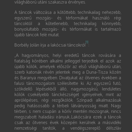
világháború utáni szakaszra érvényes.
A táncok változása a kötöttebb, technikailag nehezebb,
egyszerű mozgás- és térformákat használó régi
táncoktól a kötetlenebb, technikailag könnyebb,
bonyolultabb mozgás- és térformákat is tartalmazó
újabb táncok felé mutat.
[1]
Borbély Jolán írja a lakócsai táncokról
:
„A hagyományos, helyi eredetű táncok rovására a
fiatalság körében alkalmi jelleggel terjedtek el azok az
újabb kólók, amelyek először az első világháború után,
szerb katonák révén jelentek meg a Duna-Tisza közén
és Baranya megyében. Divatjukat az ötvenes években a
falusi táncmozgalom szélesítette ki. Az egyszerű futó,
szökdellő lépésekből álló, nagymozgású, lendületes
kólók csekélyebb tánckészséget igényelnek, mint az
aprólépéses, régi rezgőkólók. Színpadi alkalmazásuk
pedig hatásosabb a térbeli látványosság miatt. Nagy
térben, s nem csupán a körív mentén mozognak, nincs
megszabott haladási irányuk...Lakócsára ezek a táncok
csak az ötvenes évek közepén kerülnek a másvidéki
nemzetiségi tanítók, a vendégszereplő délszláv