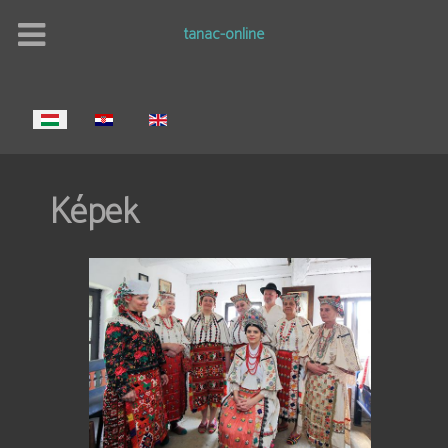
tanac-online
Válasszon nyelvet
Képek