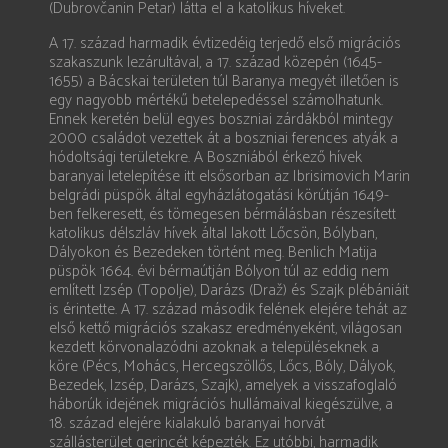
(Dubrovčanin Petar) látta el a katolikus híveket.
A 17. század harmadik évtizedéig terjedő első migrációs
szakaszunk lezárultával, a 17. század közepén (1645-
1655) a Bácskai területen túl Baranya megyét illetően is
egy nagyobb mértékű betelepedéssel számolhatunk.
Ennek keretén belül egyes boszniai zárdákból mintegy
2000 családot vezettek át a boszniai ferences atyák a
hódoltsági területekre. A Boszniából érkező hívek
baranyai letelepítése itt elsősorban az Ibrisimovich Marin
belgrádi püspök által egyházlátogatási körútján 1649-
ben felkeresett, és tömegesen bérmálásban részesített
katolikus délszláv hívek által lakott Lőcsön, Bólyban,
Dályokon és Bezedeken történt meg. Benlich Matija
püspök 1664. évi bérmaútján Bólyon túl az eddig nem
említett Izsép (Topolje), Darázs (Draž) és Szajk plébániáit
is érintette. A 17. század második felének elejére tehát az
első kettő migrációs szakasz eredményeként, világosan
kezdett körvonalazódni azoknak a településeknek a
köre (Pécs, Mohács, Hercegszöllős, Lőcs, Bóly, Dályok,
Bezedek, Izsép, Darázs, Szajk), amelyek a visszafoglaló
háborúk idejének migrációs hullámaival kiegészülve, a
18. század elejére kialakuló baranyai horvát
szállásterület gerincét képezték. Ez utóbbi, harmadik