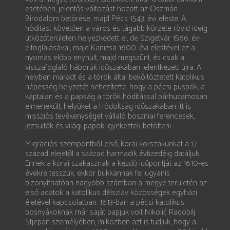
esetében, jelentős változást hozott az Oszmán
Birodalom betörése, majd Pécs 1543. évi eleste. A
hódítást követően a város és tágabb körzete rövid ideig
ütközőterületen helyezkedett el, de Szigetvár 1566. évi
elfoglalásával, majd Kanizsa 1600. évi elestével ez a
nyomás előbb enyhült, majd megszűnt, és csak a
visszafoglaló háborúk időszakában jelentkezett újra. A
helyben maradt és a török által beköltöztetett katolikus
népesség helyzetét nehezítette, hogy a pécsi püspök, a
káptalan és a papság a török hódítással párhuzamosan
elmenekült, helyüket a Hódoltság időszakában itt is
missziós tevékenységet vállaló boszniai ferencesek,
jezsuiták és világi papok igyekeztek betölteni.
Migrációs szempontból első, korai korszakunkat a 17.
század elejétől a század harmadik évtizedéig datáljuk.
Ennek a korai szakasznak a kezdő időpontját az 1610-es
évekre tesszük, ekkor bukkannak fel ugyanis
bizonyíthatóan nagyobb számban a megye területén az
első adatok a katolikus délszláv közösségek egyházi
életével kapcsolatban. 1613-ban a pécsi katolikus
bosnyákoknak már saját papjuk volt Nikolić Radobilj
Stjepan személyében, miközben azt is tudjuk, hogy a