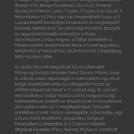
(Branjin Vrh), Benge (Šumarina), Lőcs (Luč), Petárda
(Baranjsko Petrovo Selo), Torjánc (Torjanci) és Kásád. A
felsoroltakon túl Pécs kapcsán megemlíthető, hogy a 17.
század elejétől kezdődően bevándorló és megtelepedő
boszniai, dalmáciai és horvátországi horvátok, bosnyák
és ragusai kereskedők elsősorban a Budai
városrészben, a Havi hegyen, a Tettye környékén, a
Mindenszentek templománál, illetve a Szent Augustinus
templomtól a Felsővámház utcán keresztül a Balokányig
tartó részeken éltek.
Az utóbb felsorolt települések közül a Batinától
Mohácsig húzódó területen fekvő Darázs, Márok, Izsép
és Dályok sokac népességét a szakirodalom egy része
bolgár eredetűnek tartja, összefüggésbe hozva az
említett települések lakóit a 17. század végi, 18. század
eleji paulikánus bolgár exodusszal és magyarországi
betelepedéssel. Emellett az anyakönyvek és összeírások
átvizsgálása után azt is megállapíthatjuk, ha kisebb
mértékben is mint Verőce vármegyébe, a Bácskába vagy
a Duna menti területekre, de katolikus bolgárok
Baranyában is telepedtek le a Csiprovci-felkelés
elfojtását követően (Pécs, Németi, Mohács). Szintén itt