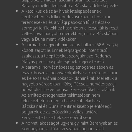
alapja. Az említett második hullám célterületét
Baranya mellett leginkább a Bácska vidéke képezte.
A katolikus délszláv hívek letelepedésének
segítésében és lelki gondozásukban a boszniai
ferenceseken és a világi papokon túl, az észak-
somogyi területekhez hasonlóan a jezsuiták is részt
vettek, jóval nagyobb mértékben, mint a Bácskában
vagy a Duna menti vidékeken.
A harmadik nagyobb migrációs hullám 1686 és 1714
között zajlott le. Ennek legnagyobb intenzitású
szakasza, a telepítéseket szorgalmazó Radonay
Mátyás pécsi püspökségének idejére tehető.
A baranyai horvát népesség etnogenezisében az
észak-boszniai bosnyákok, illetve a közép-boszniai
és kelet-szlavóniai sokacok domináltak. Mellettük a
nagyobb városokban, főleg Pécsett, horvátországi
horvátokat, illetve ragusai kereskedőket is találunk.
Az említett etnogenezist tekintetében nem
feledkezhetünk meg a hatásukat tekintve a
Bácskainál és Duna mentinél kisebb jelentőségű
bolgárok, de az erőszakkal vallási unióra
kényszerített szerbek szerepéről sem.
A horvát lakosságot ugyanúgy, mint Baranyában és
Somogyban, a Rákóczi szabadságharc alatt