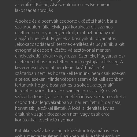
az említett Kásád, Alsószentmárton és Beremend
lakosságát sorolják.
A sokac és a bosnyák csoportok közötti határ, bár a
szakirodalom által elvileg jól körülhatárolt, számos
esetben nem olyan egyértelmű, mint azt néhány mű
alapján hihetnénk. Egyesek a bosnyákok folyamatos
„elsokacosodásáról” tesznek említést, és úgy tűnik, a két
etnográfiai csoport közötti választóvonal mentén
elhelyezkedő falvak (Nagykozár, Szemely, Magyarsarlós)
esetében többször is tetten érhető egyfajta kettősség. A
keveredési folyamat nem lehet kizárt már a 18.
században sem, és hozzá kell tennünk, nem csak ezeken
a településeken. Mindenképpen szem előtt kell azonban
tartanunk, hogy a bosnyák és a sokac „kategóriák”
létrejötte az írott források szintjén jórészt a 19. és 20.
századra tehető, az azt megelőző időszakokban ezeket a
csoportokat leggyakrabban a már említett illír, dalmata,
horvát stb. jelzőkkel illették. A lokális identitás így az
általunk vizsgált időszakban nem, vagy csak erős
korlátokkal követhető nyomon.
Katolikus szláv lakosság a középkor folyamán is jelen
volt a megye területén. Életükben, akár a többi etnikum