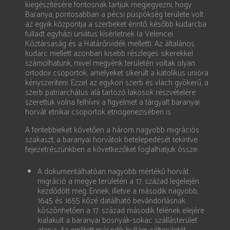
kiegészítésére fontosnak tartjuk megjegyezni, hogy
Baranya, pontosabban a pécsi püspökség területe volt
az egyik központja a szerbeket érintő, később kudarcba
fulladt egyházi uniátus kísérletnek (a Velencei
Köztársaság és a Határőrvidék mellett). Az általános
kudarc mellett azonban kisebb részleges sikerekkel
számolhatunk, mivel megyénk területén voltak olyan
ortodox csoportok, amelyeket sikerült a katolikus unióra
kényszeríteni. Ezzel az egykori szerb és vlach gyökerű, a
szerb patriarchátus alá tartozó lakosok részvételére
szerettük volna felhívni a figyelmet a tárgyalt baranyai
horvát etnikai csoportok etnogenezisében is.
A fentebbieket követően a három nagyobb migrációs
szakaszt, a baranyai horvátok betelepedését tekintve
fejezetrészünkben a következőket foglalhatjuk össze:
A dokumentálhatóan nagyobb mértékű horvát
migráció a megye területén a 17. század legelején
kezdődött meg. Ennek, illetve a második nagyobb,
1645 és 1655 közé datálható bevándorlásnak
köszönhetően a 17. század második felének elejére
kialakult a baranyai bosnyák-sokac szállásterület