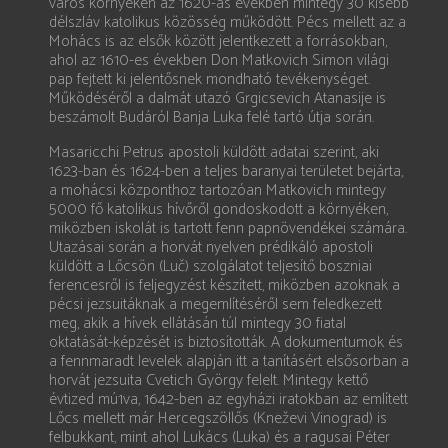
város környékén az 1620-as években mintegy 30 kisebb
délszláv katolikus közösség működött. Pécs mellett az a
Mohács is az elsők között jelentkezett a forrásokban,
ahol az 1610-es években Don Matkovich Simon világi
pap fejtett ki jelentősnek mondható tevékenységet.
Működéséről a dalmát utazó Grgicsevich Atanasije is
beszámolt Budáról Banja Luka felé tartó útja során.
Masaricchi Petrus apostoli küldött adatai szerint, aki
1623-ban és 1624-ben a teljes baranyai területet bejárta,
a mohácsi központhoz tartozóan Matkovich mintegy
5000 fő katolikus hívőről gondoskodott a környéken,
miközben iskolát is tartott fenn papnövendékei számára.
Utazásai során a horvát nyelven prédikáló apostoli
küldött a Lőcsön (Luč) szolgálatot teljesítő boszniai
ferencesről is feljegyzést készített, miközben azoknak a
pécsi jezsuitáknak a megemlítéséről sem feledkezett
meg, akik a hívek ellátásán túl mintegy 30 fiatal
oktatását-képzését is biztosították. A dokumentumok és
a fennmaradt levelek alapján itt a tanításért elsősorban a
horvát jezsuita Cvetich György felelt. Mintegy kettő
évtized mú1va, 1642-ben az egyházi iratokban az említett
Lőcs mellett már Hercegszöllős (Kneževi Vinograd) is
felbukkant, mint ahol Lukács (Luka) és a ragusai Péter