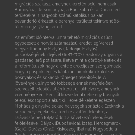
migrációs szakasz, amelynek keretén belül nem csak
Baranyába, de Somogyba, a Bácskába és a Duna menti
területekre is nagyobb számú katolikus balkáni
bevándorló érkezett, a baranyai területet tekintve 1686-
tól mintegy 1714-ig tartott.
Az említett időintervallumra tehető migrációs csúcs
egybeesett a horvát származású, eredetileg Varasd
megyei Radonay Mátyás (Radonjić Mátyás)
püspökségének idejével (1687-1703). Radonay ugyanis a
gazdasági erő pótlására, illetve mint a görög-keletiek és
a reformátusok nagy ellenfele erőteljesen szorgalmazta,
hogy a püspökségi és káptalani birtokokra katolikus
bosnyákok és sokacok tömegeit telepítsék le. A
jövevények túlnyomó többsége ennek megfelelően
szervezett telepítés útján került új lakhelyére, amelynek
eredményeként Pécstől közvetlenül délre egy bosnyák
településcsoport alakult ki, illetve délkeletre egészen
Mohácsig elnyúlva sokac helységek sorjáztak. Ezeknek a
sokac helységeknek a tömbje azután délebbre, a
Drávaszögben folytatódott a következő települések
felölelésével: Dályok (Duboševica), Izsép, Hercegmárok
(Gajić), Darázs (Draž), Kiskőszeg (Batina), Nagybodoja
(Podolje), Hercegszöllős (Kneževi Vinograd), Baranyavár