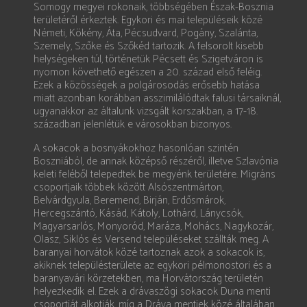
Somogy megyei rokonaik, többségében Észak-Bosznia
területéről érkeztek. Egykori és mai településeik közé
Németi, Kökény, Áta, Pécsudvard, Pogány, Szalánta,
Szemely, Szőke és Szőkéd tartozik. A felsorolt kisebb
helységeken túl, történetük Pécsett és Szigetváron is
nyomon követhető egészen a 20. század első feléig.
Ezek a közösségek a polgárosodás erősebb hatása
miatt azonban korábban asszimilálódtak falusi társaiknál,
ugyanakkor az általunk vizsgált korszakban, a 17-18.
században jelenlétük e városokban bizonyos.
A sokacok a bosnyákokhoz hasonlóan szintén
Boszniából, de annak középső részéről, illetve Szlavónia
keleti feléből telepedtek be megyénk területére. Migráns
csoportjaik többek között Alsószentmárton,
Belvárdgyula, Beremend, Birján, Erdősmárok,
Hercegszántó, Kásád, Kátoly, Lothárd, Lánycsók,
Magyarsarlós, Monyoród, Maráza, Mohács, Nagykozár,
Olasz, Siklós és Versend településeket szállták meg. A
baranyai horvátok közé tartoznak azok a sokacok is,
akiknek településterülete az egykori pélmonostori és a
baranyavári körzetekben, ma Horvátország területén
helyezkedik el. Ezek a drávaszögi sokacok Duna menti
csoportját alkotják, míg a Dráva mentiek közé általában