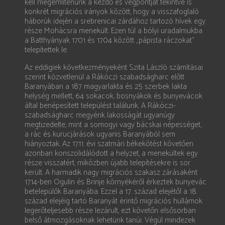
kell megemlítenünk a kezdő és végpontját tekintve is
konkrét migrációs irányok között, hogy a visszafoglaló
háborúk idején a srebrenicai zárdához tartozó hívek egy
része Mohácsra menekült. Ezen túl a bólyi uradalmukba
a Batthyányak 1701 és 1704 között „pápista ráczokat”
telepítettek le.
Az eddigiek következményeként Szita László számításai
szerint közvetlenül a Rákóczi szabadságharc előtt
Baranyában a 187 magyarlakta és 25 szerbek lakta
helység mellett, 64 sokacok, bosnyákok és bunyevácok
által benépesített települést találunk. A Rákóczi-
szabadságharc megyénk lakosságát ugyanúgy
megtizedelte, mint a somogyi vagy bácskai népességet,
a rác és kurucjárások ugyanis Baranyából sem
hiányoztak. Az 1711. évi szatmári békekötést követően
azonban konszolidálódott a helyzet, a menekültek egy
része visszatért, miközben újabb telepítésekre is sor
került. A harmadik nagy migrációs szakasz zárásaként
1714-ben Ogulin és Brinje környékéről érkeztek bunyevác
betelepülők Baranyába. Ezzel a 17. század elejétől a 18.
század elejéig tartó Baranyát érintő migrációs hullámok
legerőteljesebb része lezárult, ezt követőn elsősorban
belső átmozgásoknak lehetünk tanúi. Végül mindezek