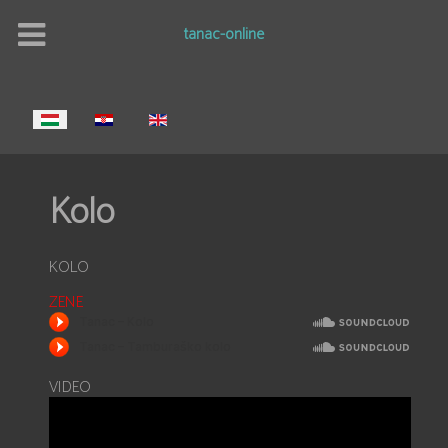
tanac-online
Válasszon nyelvet
Kolo
KOLO
ZENE
VIDEO