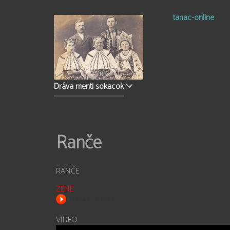
tanac-online
Dráva menti sokacok
Ranče
RANČE
ZENE
VIDEO