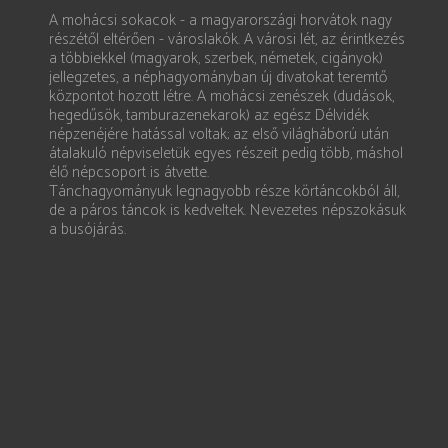
A mohácsi sokacok - a magyarországi horvátok nagy
részétől eltérően - városlakók. A városi lét, az érintkezés
a többiekkel (magyarok, szerbek, németek, cigányok)
jellegzetes, a néphagyományban új divatokat teremtő
központot hozott létre. A mohácsi zenészek (dudások,
hegedűsök, tamburazenekarok) az egész Délvidék
népzenéjére hatással voltak; az első világháború után
átalakuló népviseletük egyes részeit pedig több, máshol
élő népcsoport is átvette.
Tánchagyományuk legnagyobb része körtáncokból áll,
de a páros táncok is kedveltek. Nevezetes népszokásuk
a busójárás.