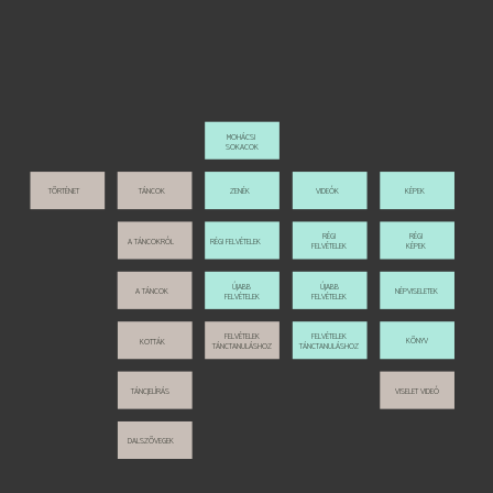
MOHÁCSI 
SOKACOK
TÖRTÉNET
TÁNCOK
ZENÉK
VIDEÓK
KÉPEK
RÉGI
RÉGI
A TÁNCOKRÓL
RÉGI FELVÉTELEK
FELVÉTELEK
KÉPEK
ÚJABB
ÚJABB
A TÁNCOK
NÉPVISELETEK
FELVÉTELEK
FELVÉTELEK
FELVÉTELEK
FELVÉTELEK
KÖNYV
KOTTÁK
TÁNCTANULÁSHOZ
TÁNCTANULÁSHOZ
VISELET VIDEÓ
TÁNCJELÍRÁS
DALSZÖVEGEK