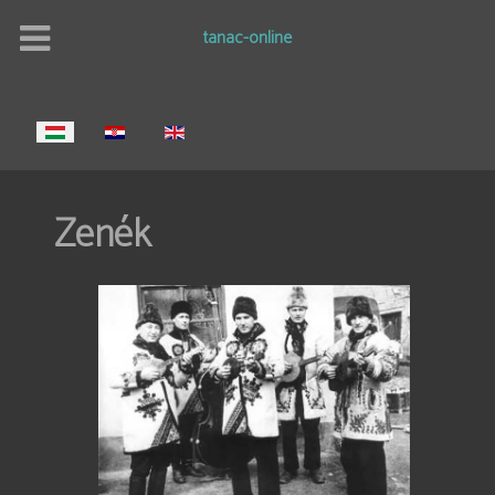
tanac-online
Válasszon nyelvet
Zenék