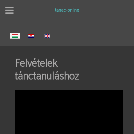
tanac-online
Válasszon nyelvet
Felvételek
tánctanuláshoz