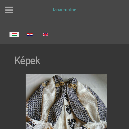
tanac-online
Válasszon nyelvet
Képek